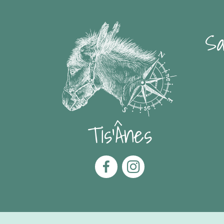
Sa
Tis'Ânes