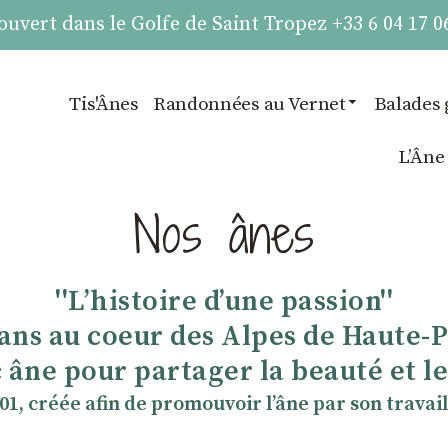
vert dans le Golfe de Saint Tropez +33 6 04 17 0
Tis'Ânes
Randonnées au Vernet
Balades 
LʼÂne
Nos ânes
''Lʼhistoire dʼune passion''
 ans au coeur des Alpes de Haute-
 âne pour partager la beauté et les
901, créée afin de promouvoir lʼâne par son travail 