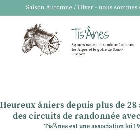
Saison Automne / Hiver - nous sommes ou
Tis'Ânes
Séjours nature et randonnées dans
les Alpes et le golfe de Saint-
Tropez
Heureux âniers depuis plus de 28
des circuits de randonnée avec
TisʼÂnes est une association loi 1