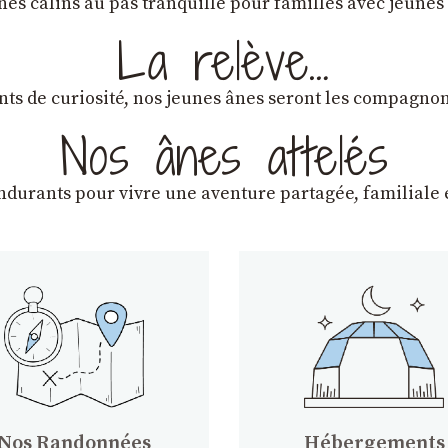
ânes câlins au pas tranquille pour familles avec jeunes
La relève…
lants de curiosité, nos jeunes ânes seront les compagn
Nos ânes attelés
endurants
pour vivre une aventure partagée, familiale e
Nos Randonnées
Hébergements