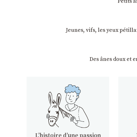
Petits 
Jeunes, vifs, les yeux pétil
Des ânes doux et 
Lʼhistoire dʼune passion