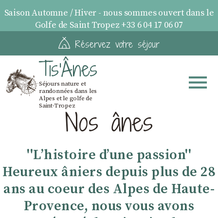
Saison Automne / Hiver - nous sommes ouvert dans le
Golfe de Saint Tropez +33 6 04 17 06 07
Réservez votre séjour
Tis'Ânes
Séjours nature et
randonnées dans les
Alpes et le golfe de
Saint-Tropez
Nos ânes
''Lʼhistoire dʼune passion''
Heureux âniers depuis plus de 28
ans au coeur des Alpes de Haute-
Provence, nous vous avons