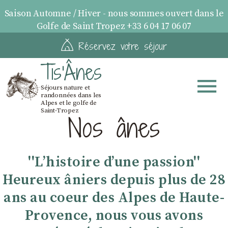
Saison Automne / Hiver - nous sommes ouvert dans le
Golfe de Saint Tropez +33 6 04 17 06 07
Réservez votre séjour
Tis'Ânes
Séjours nature et
randonnées dans les
Alpes et le golfe de
Saint-Tropez
Nos ânes
''Lʼhistoire dʼune passion''
Heureux âniers depuis plus de 28
ans au coeur des Alpes de Haute-
Provence, nous vous avons