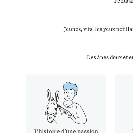
Petits 
Jeunes, vifs, les yeux pétil
Des ânes doux et 
Lʼhistoire dʼune passion