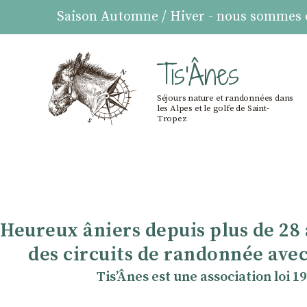
Saison Automne / Hiver - nous sommes ou
Tis'Ânes
Séjours nature et randonnées dans
les Alpes et le golfe de Saint-
Tropez
Heureux âniers depuis plus de 28
des circuits de randonnée avec
TisʼÂnes est une association loi 1