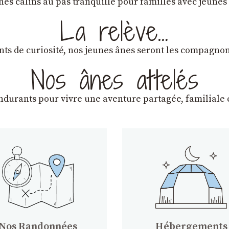
ânes câlins au pas tranquille pour familles avec jeunes
La relève…
lants de curiosité, nos jeunes ânes seront les compagn
Nos ânes attelés
endurants
pour vivre une aventure partagée, familiale e
Nos Randonnées
Hébergements