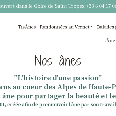
vert dans le Golfe de Saint Tropez +33 6 04 17 0
Tis'Ânes
Randonnées au Vernet
Balades 
LʼÂne
Nos ânes
''Lʼhistoire dʼune passion''
 ans au coeur des Alpes de Haute-
 âne pour partager la beauté et les
901, créée afin de promouvoir lʼâne par son travail 