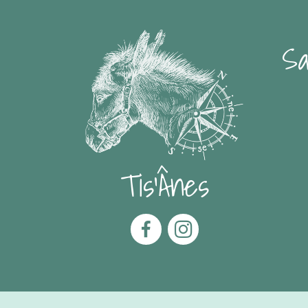
Sa
Tis'Ânes