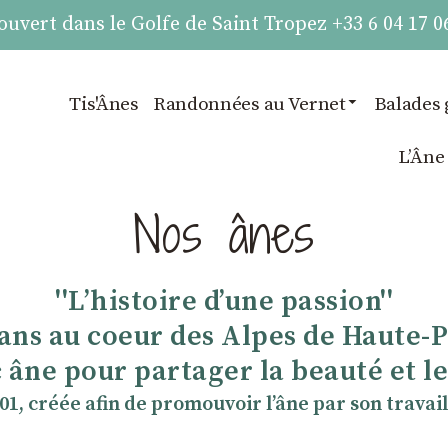
vert dans le Golfe de Saint Tropez +33 6 04 17 0
Tis'Ânes
Randonnées au Vernet
Balades 
LʼÂne
Nos ânes
''Lʼhistoire dʼune passion''
 ans au coeur des Alpes de Haute-
 âne pour partager la beauté et les
901, créée afin de promouvoir lʼâne par son travail 