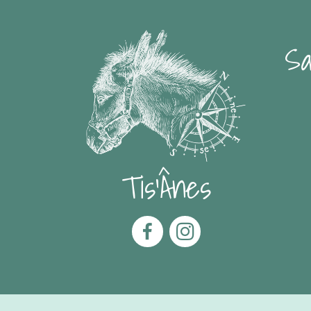
Sa
Tis'Ânes