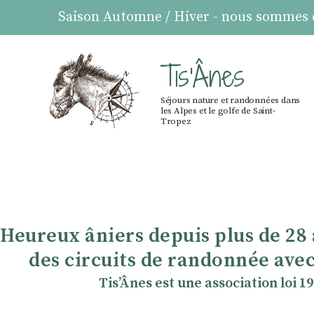
Saison Automne / Hiver - nous sommes ou
Tis'Ânes
Séjours nature et randonnées dans
les Alpes et le golfe de Saint-
Tropez
Heureux âniers depuis plus de 28
des circuits de randonnée avec
TisʼÂnes est une association loi 1