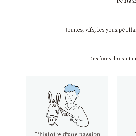
Petits 
Jeunes, vifs, les yeux pétil
Des ânes doux et 
Lʼhistoire dʼune passion