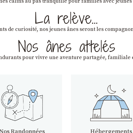
ânes câlins au pas tranquille pour familles avec jeunes
La relève…
lants de curiosité, nos jeunes ânes seront les compagn
Nos ânes attelés
endurants
pour vivre une aventure partagée, familiale e
Nos Randonnées
Hébergements