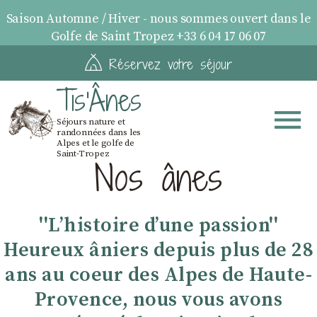
Saison Automne / Hiver - nous sommes ouvert dans le
Golfe de Saint Tropez +33 6 04 17 06 07
Réservez votre séjour
Tis'Ânes
Séjours nature et
randonnées dans les
Alpes et le golfe de
Saint-Tropez
Nos ânes
''Lʼhistoire dʼune passion''
Heureux âniers depuis plus de 28
ans au coeur des Alpes de Haute-
Provence, nous vous avons