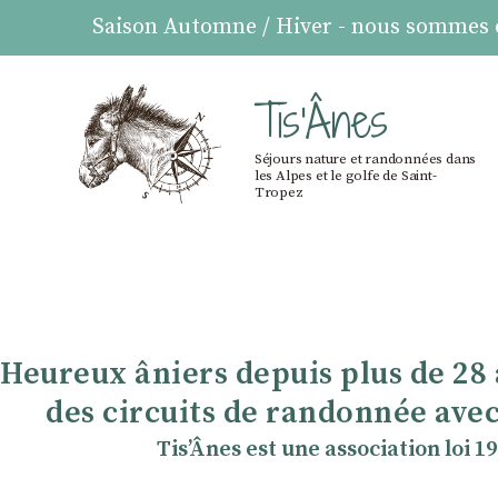
Saison Automne / Hiver - nous sommes ou
Tis'Ânes
Séjours nature et randonnées dans
les Alpes et le golfe de Saint-
Tropez
Heureux âniers depuis plus de 28
des circuits de randonnée avec
TisʼÂnes est une association loi 1