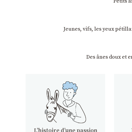
Petits 
Jeunes, vifs, les yeux pétil
Des ânes doux et 
Lʼhistoire dʼune passion