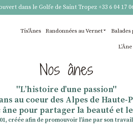
vert dans le Golfe de Saint Tropez +33 6 04 17 0
Tis'Ânes
Randonnées au Vernet
Balades 
LʼÂne
Nos ânes
''Lʼhistoire dʼune passion''
 ans au coeur des Alpes de Haute-
 âne pour partager la beauté et les
901, créée afin de promouvoir lʼâne par son travail 