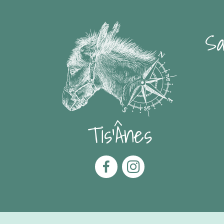
Sa
Tis'Ânes