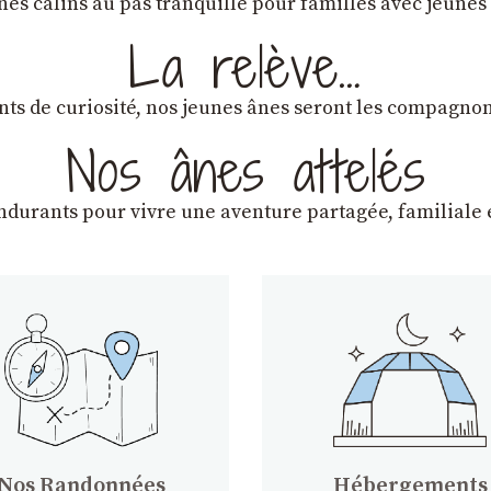
ânes câlins au pas tranquille pour familles avec jeunes
La relève…
lants de curiosité, nos jeunes ânes seront les compagn
Nos ânes attelés
endurants
pour vivre une aventure partagée, familiale e
Nos Randonnées
Hébergements