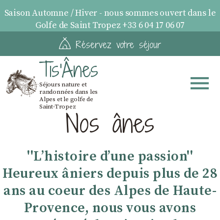
Saison Automne / Hiver - nous sommes ouvert dans le
Golfe de Saint Tropez +33 6 04 17 06 07
Réservez votre séjour
Tis'Ânes
Séjours nature et
randonnées dans les
Alpes et le golfe de
Saint-Tropez
Nos ânes
''Lʼhistoire dʼune passion''
Heureux âniers depuis plus de 28
ans au coeur des Alpes de Haute-
Provence, nous vous avons