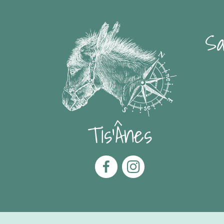
Sa
Tis'Ânes