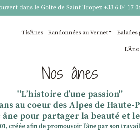
vert dans le Golfe de Saint Tropez +33 6 04 17 0
Tis'Ânes
Randonnées au Vernet
Balades 
LʼÂne
Nos ânes
''Lʼhistoire dʼune passion''
 ans au coeur des Alpes de Haute-
 âne pour partager la beauté et les
901, créée afin de promouvoir lʼâne par son travail 