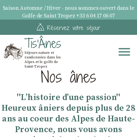
Saison Automne / Hiver - nous sommes ouvert dans le
Golfe de Saint Tropez +33 6 04 17 06 07
Réservez votre séjour
Tis'Ânes
Séjours nature et
randonnées dans les
Alpes et le golfe de
Saint-Tropez
Nos ânes
''Lʼhistoire dʼune passion''
Heureux âniers depuis plus de 28
ans au coeur des Alpes de Haute-
Provence, nous vous avons